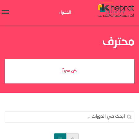
الدخول
محترف
كن مدرباً