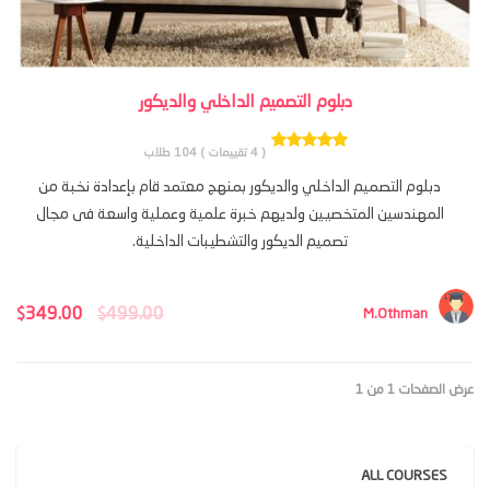
دبلوم التصميم الداخلي والديكور
( 4 تقييمات )
104 طلاب
دبلوم التصميم الداخلي والديكور بمنهج معتمد قام بإعدادة نخبة من
المهندسين المتخصيين ولديهم خبرة علمية وعملية واسعة فى مجال
تصميم الديكور والتشطيبات الداخلية.
السعر
الس
349.00
499.00
$
$
M.Othman
الأصلي
الح
هو:
هو:
عرض الصفحات 1 من 1
$349.00.
$499.00.
ALL COURSES