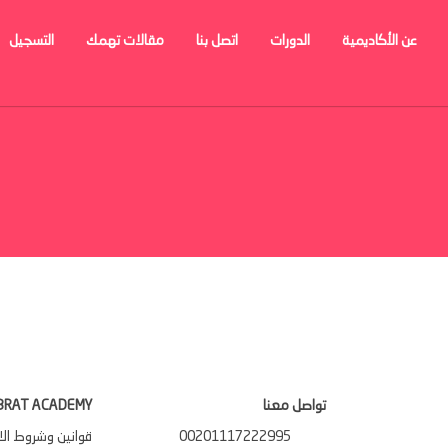
عن الأكاديمية
الدورات
اتصل بنا
مقالات تهمك
التسجيل
تواصل معنا
BRAT ACADEMY
00201117222995
قوانين وشروط ال