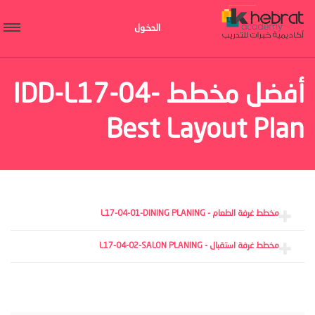
الدخول
أفضل مخطط IDD-L17-04-
Best Layout Plan
مخطط غرفة الطعام - L17-04-01-DINING PLANING
مخطط غرفة استقبال - L17-04-02-SALON PLANING