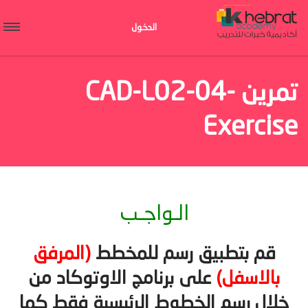
الدخول
تمرين CAD-L02-04-
Exercise
الـواجـب
قم بتطبيق رسم للمخطط
(المرفق
بالاسفل)
على برنامج الاوتوكاد من
خلال رسم الخطوط الرئيسية فقط كما