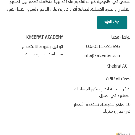
نسعى في اكاديمية خبرات لتقديم مادة تدريبية متكاملة تجمع بين المنهج
العلمي والخبرة العملية، لصناعة أفراد قادرين على الدخول لسوق العمل بقوة.
اعرف المزيد
تواصل معنا
KHEBRAT ACADEMY
00201117222995
قوانين وشروط الاستخدام
سيـــاسة الخصوصيــــة
info@kalcenter.com
Khebrat AC
أحدث المقالات
أفكار بسيطة لتغير ديكور المساحات
الصغيرة في المنزل
10 نماذج ستجعلك تستخدم الأحجار
في جدران منزلك