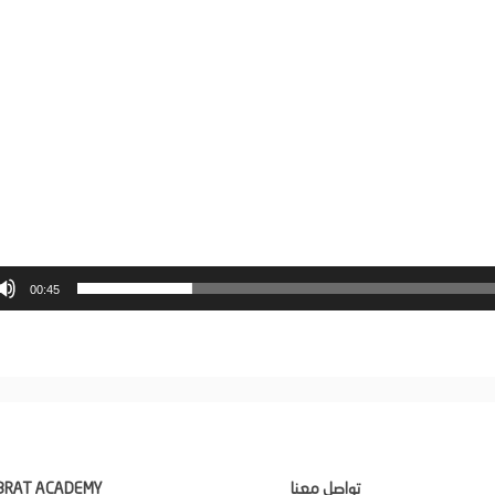
00:45
تواصل معنا
BRAT ACADEMY