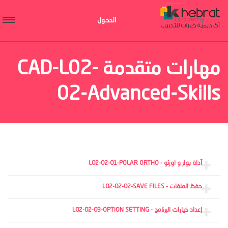
الدخول
مهارات متقدمة CAD-L02-
02-Advanced-Skills
آداة بولر و اورثو - L02-02-01-POLAR ORTHO
حفظ الملفات - L02-02-02-SAVE FILES
إعداد خيارات البرنامج - L02-02-03-OPTION SETTING