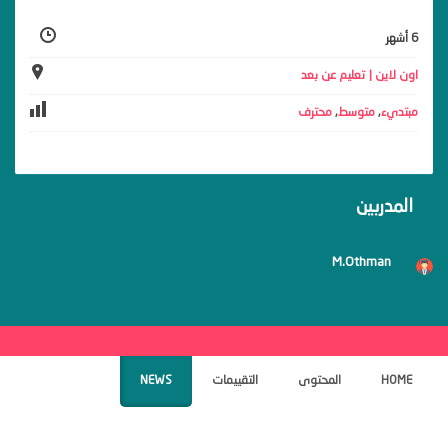
6 أشهر
اون لاين | تعليم عن بعد
مبتديء
,
متوسط
,
محترف
المدربين
M.Othman
HOME
المحتوى
التقييمات
NEWS