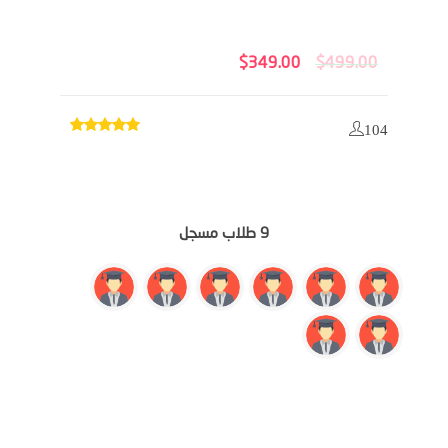
السعر
السعر
$
349.00
$
499.00
الأصلي
الحالي
هو:
هو:
$349.00.
$499.00.
104
9 طلاب مسجل